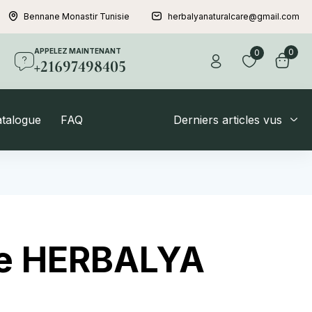
Bennane Monastir Tunisie
herbalyanaturalcare@gmail.com
APPELEZ MAINTENANT
0
0
+21697498405
atalogue
FAQ
Derniers articles vus
de HERBALYA