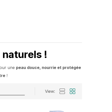
 naturels !
 pour une
peau douce, nourrie et protégée
tre
!
View: