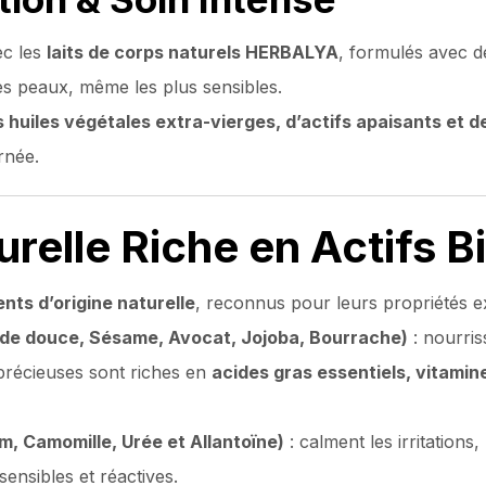
ec les
laits de corps naturels HERBALYA
, formulés avec d
es peaux, même les plus sensibles.
s huiles végétales extra-vierges, d’actifs apaisants et de
rnée.
relle Riche en Actifs B
ents d’origine naturelle
, reconnus pour leurs propriétés e
nde douce, Sésame, Avocat, Jojoba, Bourrache)
: nourris
 précieuses sont riches en
acides gras essentiels, vitamin
m, Camomille, Urée et Allantoïne)
: calment les irritations
ensibles et réactives.