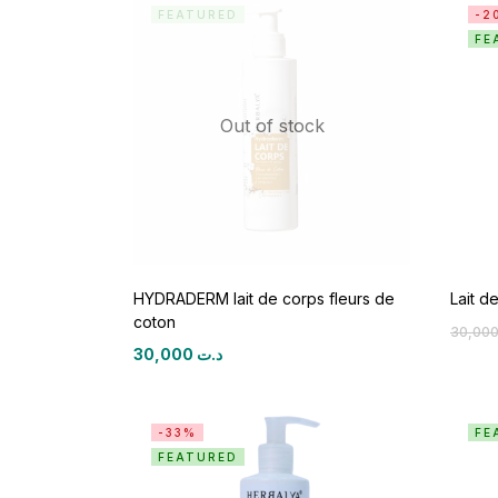
FEATURED
-2
FE
Out of stock
HYDRADERM lait de corps fleurs de
Lait d
coton
30,000
د.ت
-33%
FE
FEATURED