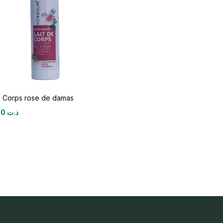
e Corps rose de damas
30,000
د.ت