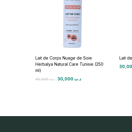
Lait de Corps Nuage de Soie
Lait d
Herbalya Natural Care Tunisie (250
ml)
30,000
د.ت
45,000
د.ت