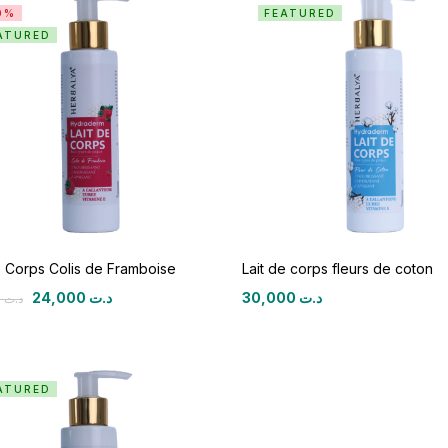
0%
FEATURED
ATURED
e Corps Colis de Framboise
Lait de corps fleurs de coton
24,000
د.ت
30,000
د.ت
30,000
د.ت
ATURED