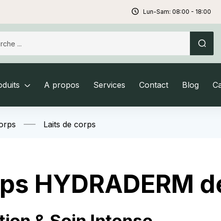
Lun-Sam: 08:00 - 18:00
duits
A propos
Services
Contact
Blog
C
orps
Laits de corps
orps HYDRADERM 
tion & Soin Intense