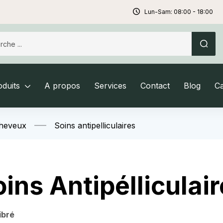
Lun-Sam: 08:00 - 18:00
duits
A propos
Services
Contact
Blog
C
Cheveux
Soins antipelliculaires
ins Antipélliculai
ibré