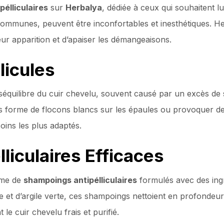
pélliculaires
sur
Herbalya
, dédiée à ceux qui souhaitent lu
e communes, peuvent être inconfortables et inesthétiques. 
leur apparition et d’apaiser les démangeaisons.
licules
éséquilibre du cuir chevelu, souvent causé par un excès de
s forme de flocons blancs sur les épaules ou provoquer des 
soins les plus adaptés.
iculaires Efficaces
mme de
shampoings antipélliculaires
formulés avec des ingr
tree et d’argile verte, ces shampoings nettoient en profonde
t le cuir chevelu frais et purifié.