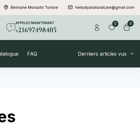
Bennane Monastir Tunisie
herbalyanaturalcare@gmail.com
APPELEZ MAINTENANT
0
0
+21697498405
atalogue
FAQ
Derniers articles vus
res