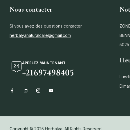
Nous contacter
Not
Si vous avez des questions contacter
ZONE
herbalyanaturalcare@gmail.com
BENN
5025
Heu
APPELEZ MAINTENANT
+21697498405
Lundi
Dima
Copyright © 2025 Herbalya. All Rights Reserved.