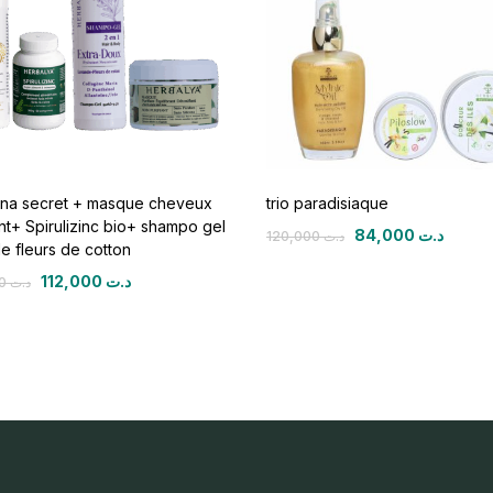
ina secret + masque cheveux
trio paradisiaque
ant+ Spirulizinc bio+ shampo gel
84,000
د.ت
120,000
د.ت
e fleurs de cotton
112,000
د.ت
160,000
د.ت