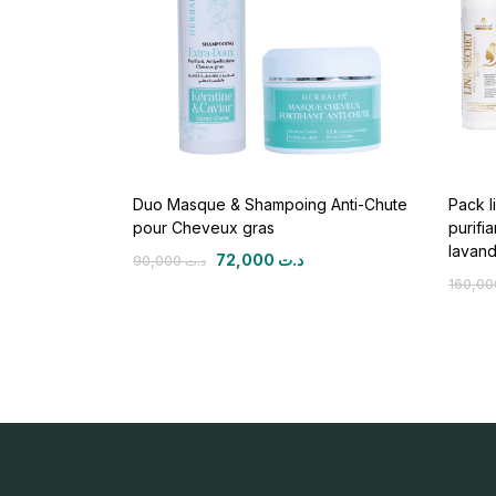
Duo Masque & Shampoing Anti-Chute
Pack l
pour Cheveux gras
purifi
lavand
72,000
د.ت
90,000
د.ت