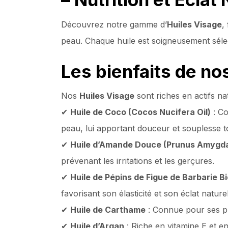
Découvrez notre gamme d’
Huiles Visage
,
peau. Chaque huile est soigneusement sélect
Les bienfaits de no
Nos
Huiles Visage
sont riches en actifs na
✔
Huile de Coco (Cocos Nucifera Oil)
: Co
peau, lui apportant douceur et souplesse t
✔
Huile d’Amande Douce (Prunus Amygdal
prévenant les irritations et les gerçures.
✔
Huile de Pépins de Figue de Barbarie B
favorisant son élasticité et son éclat naturel
✔
Huile de Carthame
: Connue pour ses pro
✔
Huile d’Argan
: Riche en vitamine E et en