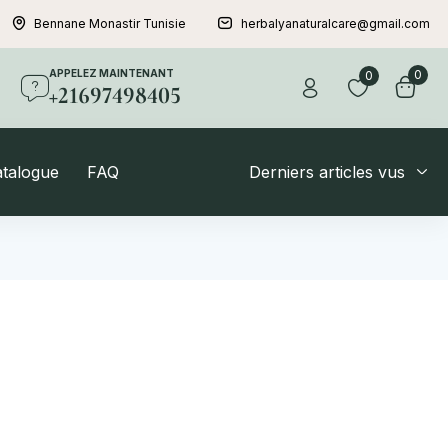
Bennane Monastir Tunisie
herbalyanaturalcare@gmail.com
APPELEZ MAINTENANT
0
0
+21697498405
atalogue
FAQ
Derniers articles vus