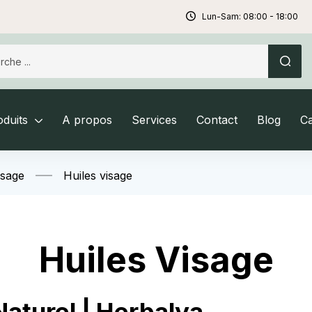
Lun-Sam: 08:00 - 18:00
duits
A propos
Services
Contact
Blog
C
isage
Huiles visage
Huiles Visage
 Naturel | Herbalya