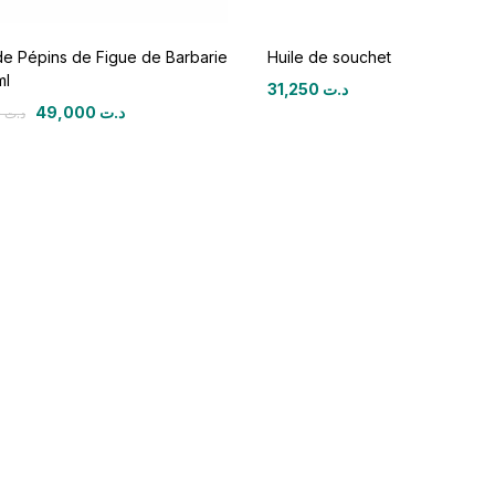
de Pépins de Figue de Barbarie
Huile de souchet
ml
31,250
د.ت
49,000
د.ت
52,000
د.ت