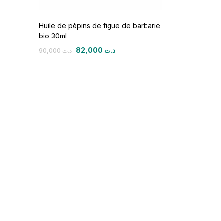
Huile de pépins de figue de barbarie
bio 30ml
82,000
د.ت
90,000
د.ت