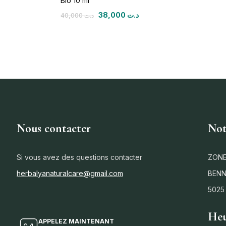
Bio 10 ml
38,000
د.ت
40,000
د.ت
Nous contacter
Not
Si vous avez des questions contacter
ZONE
herbalyanaturalcare@gmail.com
BENN
5025
Heu
APPELEZ MAINTENANT