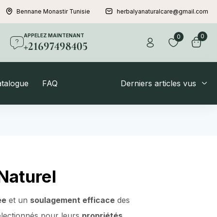
Bennane Monastir Tunisie
herbalyanaturalcare@gmail.com
APPELEZ MAINTENANT
0
0
+21697498405
atalogue
FAQ
Derniers articles vus
Naturel
ée
et un
soulagement efficace
des
électionnés pour leurs
propriétés