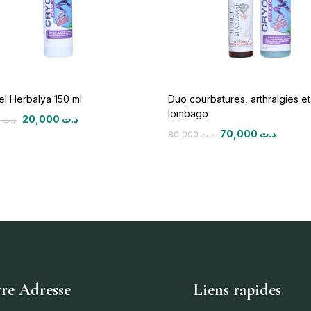
l Herbalya 150 ml
Duo courbatures, arthralgies et
lombago
20,000
د.ت
25,000
د.ت
70,000
د.ت
80,000
د.ت
re Adresse
Liens rapides