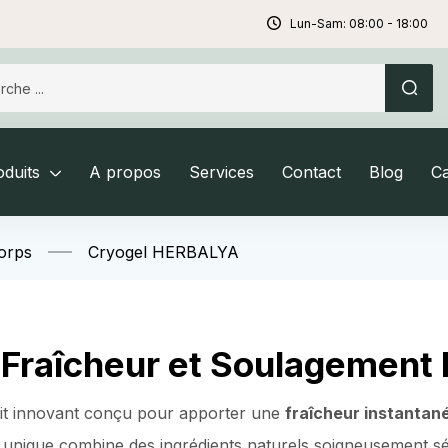
Lun-Sam: 08:00 - 18:00
duits
A propos
Services
Contact
Blog
C
orps
Cryogel HERBALYA
 Fraîcheur et Soulagement 
uit innovant conçu pour apporter une
fraîcheur instantan
el unique combine des ingrédients naturels soigneusement s