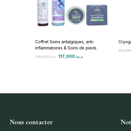
Coffret Soins antalgiques, anti-
Cryoge
inflammatoires & Soins de pieds
117,000
د.ت
130,000
د.ت
Nous contacter
Not