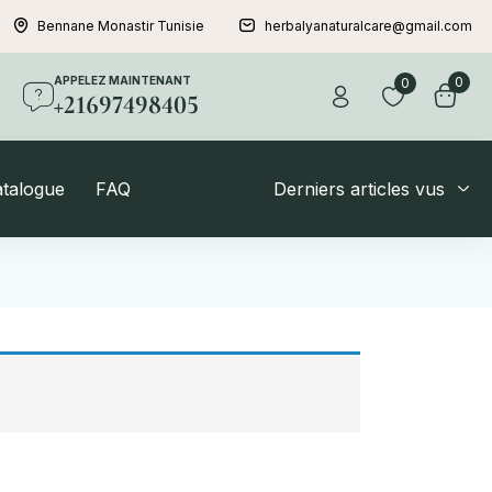
Bennane Monastir Tunisie
herbalyanaturalcare@gmail.com
APPELEZ MAINTENANT
0
0
+21697498405
atalogue
FAQ
Derniers articles vus