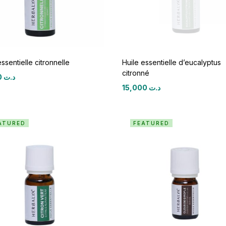
essentielle citronnelle
Huile essentielle d’eucalyptus
citronné
18,750
د.ت
15,000
د.ت
ATURED
FEATURED