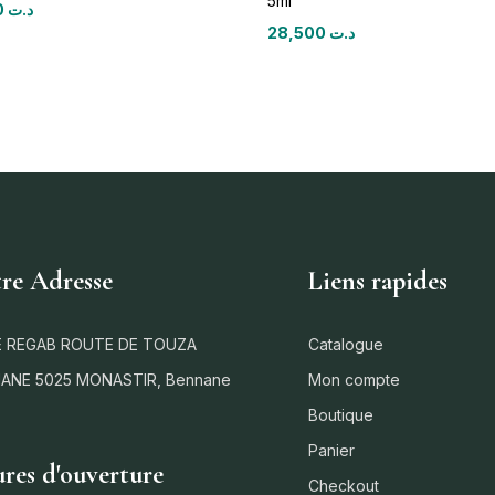
5ml
18,750
د.ت
28,500
د.ت
re Adresse
Liens rapides
 REGAB ROUTE DE TOUZA
Catalogue
ANE 5025 MONASTIR, Bennane
Mon compte
Boutique
Panier
res d'ouverture
Checkout