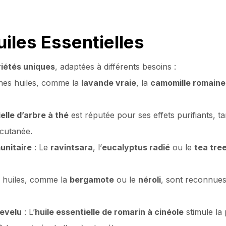
uiles Essentielles
iétés uniques
, adaptées à différents besoins :
ines huiles, comme la
lavande vraie
, la
camomille romaine
elle d’arbre à thé
est réputée pour ses effets purifiants, t
 cutanée.
unitaire
: Le
ravintsara
, l’
eucalyptus radié
ou le
tea tre
s huiles, comme la
bergamote
ou le
néroli
, sont reconnues
hevelu
: L’
huile essentielle de romarin à cinéole
stimule la