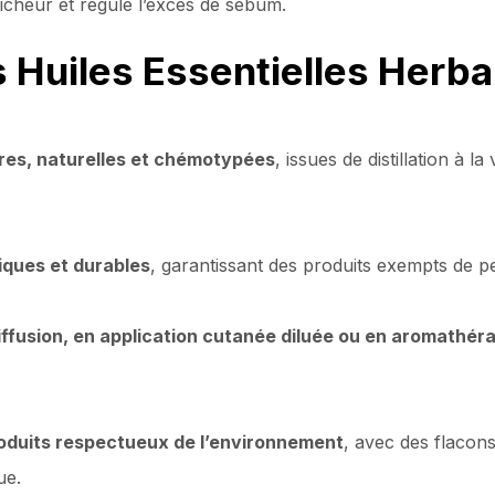
îcheur et régule l’excès de sébum.
s Huiles Essentielles Herba
res, naturelles et chémotypées
, issues de distillation à 
iques et durables
, garantissant des produits exempts de pe
iffusion, en application cutanée diluée ou en aromathér
oduits respectueux de l’environnement
, avec des flacon
ue.