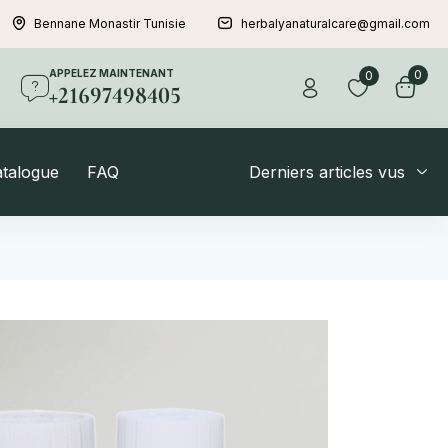
Bennane Monastir Tunisie
herbalyanaturalcare@gmail.com
APPELEZ MAINTENANT
0
0
+21697498405
atalogue
FAQ
Derniers articles vus