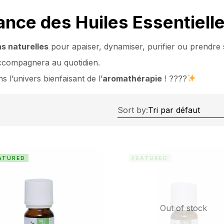
ance des Huiles Essentiell
ns naturelles
pour apaiser, dynamiser, purifier ou prendre
compagnera au quotidien.
 l’univers bienfaisant de l’
aromathérapie
! ????
Sort by:
ATURED
FEATURED
Out of stock