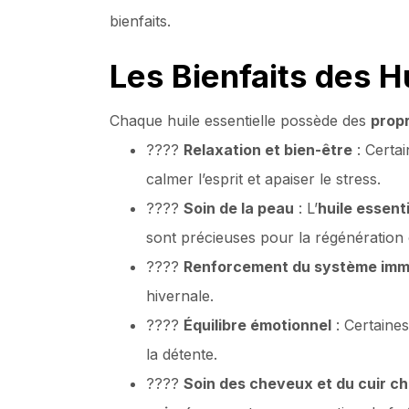
bienfaits.
Les Bienfaits des H
Chaque huile essentielle possède des
propr
????
Relaxation et bien-être
: Certa
calmer l’esprit et apaiser le stress.
????
Soin de la peau
: L’
huile essenti
sont précieuses pour la régénération
????
Renforcement du système imm
hivernale.
????
Équilibre émotionnel
: Certaine
la détente.
????
Soin des cheveux et du cuir c