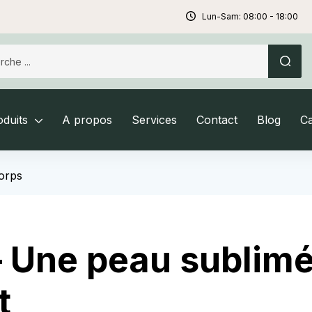
Lun-Sam: 08:00 - 18:00
duits
A propos
Services
Contact
Blog
C
orps
– Une peau sublim
t