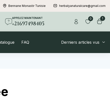
Bennane Monastir Tunisie
herbalyanaturalcare@gmail.com
APPELEZ MAINTENANT
1
0
+21697498405
atalogue
FAQ
Derniers articles vus
ée