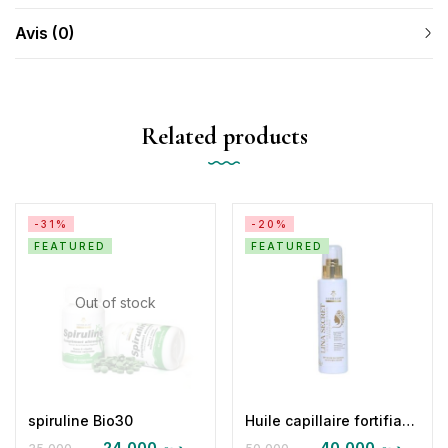
Avis (0)
Related products
-31%
-20%
FEATURED
FEATURED
Out of stock
spiruline Bio30
Huile capillaire fortifiante reparatrice Lina secret
24,000
د.ت
40,000
د.ت