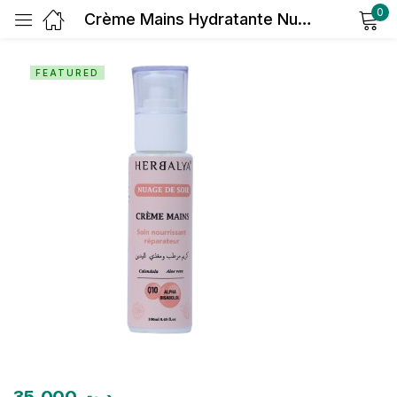
0
Crème Mains Hydratante Nuage de Soie | 100 ml
Sign in
FEATURED
Remember me
Lost password?
Log in
Create an account