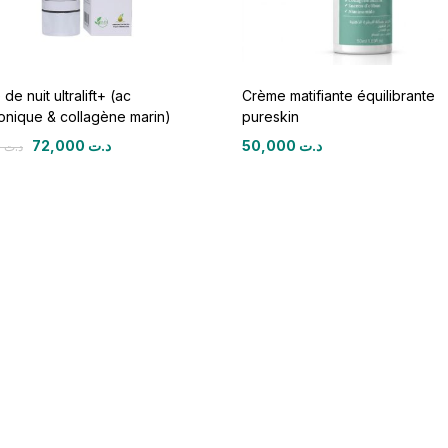
de nuit ultralift+ (ac
Crème matifiante équilibrante
onique & collagène marin)
pureskin
72,000
د.ت
50,000
د.ت
90,000
د.ت