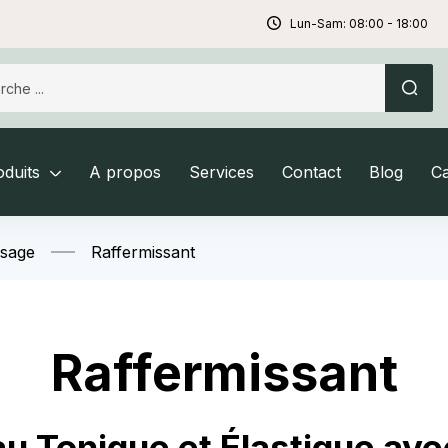
Lun-Sam: 08:00 - 18:00
duits
A propos
Services
Contact
Blog
C
isage
Raffermissant
Raffermissant
au Tonique et Élastique av