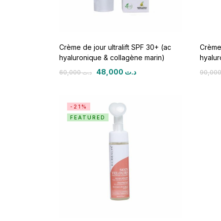
Crème de jour ultralift SPF 30+ (ac
Crème 
hyaluronique & collagène marin)
hyalur
48,000
د.ت
60,000
د.ت
-21%
FEATURED