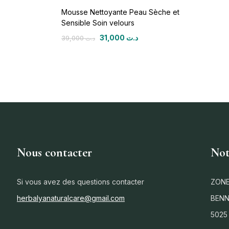
Mousse Nettoyante Peau Sèche et
Sensible Soin velours
31,000
د.ت
39,000
د.ت
Nous contacter
Not
Si vous avez des questions contacter
ZONE
herbalyanaturalcare@gmail.com
BENN
5025