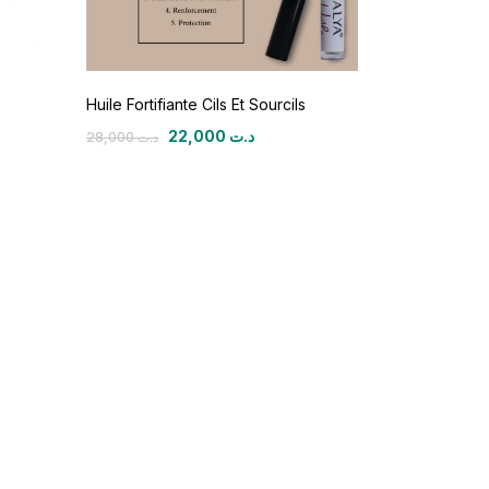
Huile Fortifiante Cils Et Sourcils
22,000
د.ت
28,000
د.ت