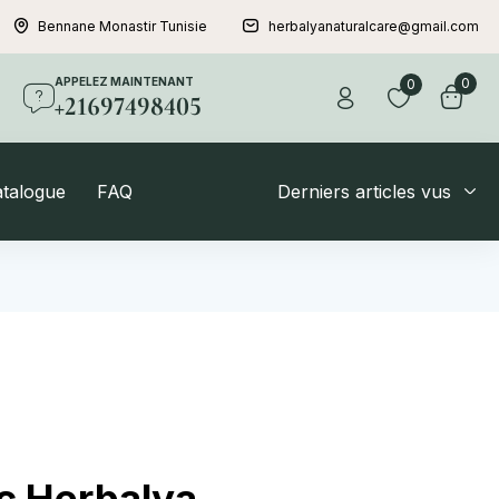
Bennane Monastir Tunisie
herbalyanaturalcare@gmail.com
APPELEZ MAINTENANT
0
0
+21697498405
atalogue
FAQ
Derniers articles vus
ec Herbalya