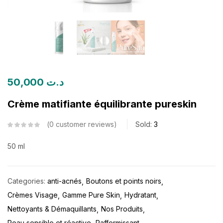
50,000
د.ت
Crème matifiante équilibrante pureskin
0
customer reviews
Sold:
3
50 ml
Categories:
anti-acnés
Boutons et points noirs
Crèmes Visage
Gamme Pure Skin
Hydratant
Nettoyants & Démaquillants
Nos Produits
Peau sensible et réactive
Raffermissant