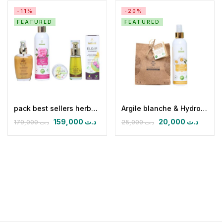
-11%
-20%
FEATURED
FEATURED
pack best sellers herbalya
Argile blanche & Hydrolat de camomille
159,000
د.ت
20,000
د.ت
179,000
د.ت
25,000
د.ت