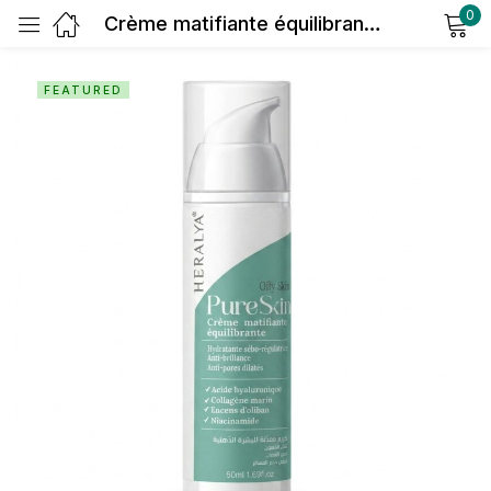
0
Crème matifiante équilibrante pureskin
Sign in
FEATURED
Remember me
Lost password?
Log in
Create an account