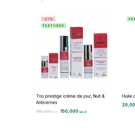
-21%
FE
FEATURED
Trio prestige crème de jour, Nuit &
Huile 
Anticernes
150,000
د.ت
190,000
د.ت