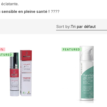
 éclatante.
 sensible en pleine santé !
????
Sort by:
0%
FEATURED
ATURED