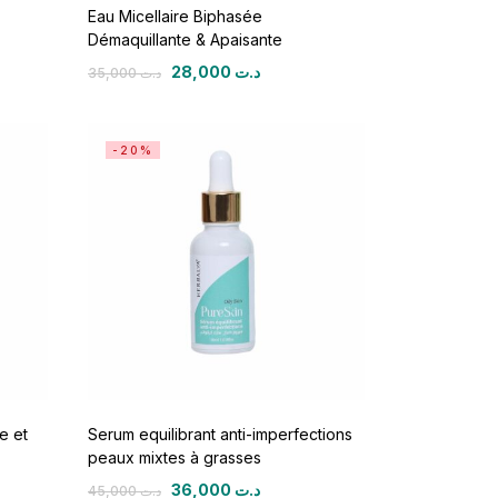
Eau Micellaire Biphasée
Démaquillante & Apaisante
28,000
د.ت
35,000
د.ت
-20%
e et
Serum equilibrant anti-imperfections
peaux mixtes à grasses
36,000
د.ت
45,000
د.ت