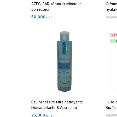
AZECLEAR sérum illuminateur
Crème 
correcteur
hyalur
50,000
د.ت
-6
FE
Eau Micellaire ultra néttoyante
Huile 
Démaquillante & Apaisante
Bio 15
25,000
د.ت