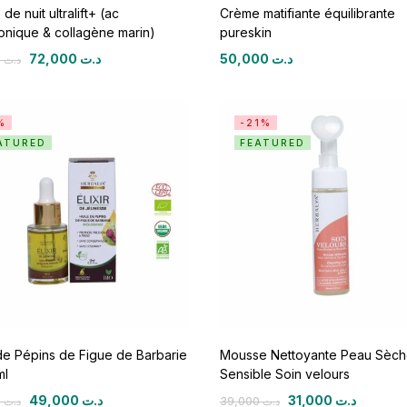
de nuit ultralift+ (ac
Crème matifiante équilibrante
onique & collagène marin)
pureskin
72,000
د.ت
50,000
د.ت
90,000
د.ت
%
-21%
ATURED
FEATURED
de Pépins de Figue de Barbarie
Mousse Nettoyante Peau Sèch
ml
Sensible Soin velours
49,000
د.ت
31,000
د.ت
52,000
د.ت
39,000
د.ت