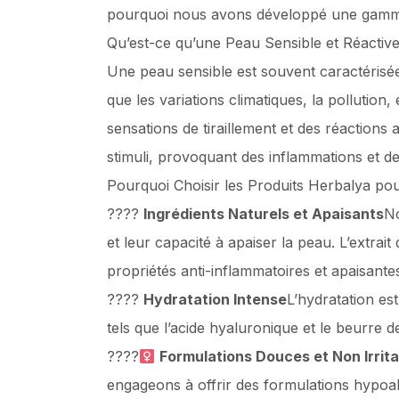
pourquoi nous avons développé une gamme 
Qu’est-ce qu’une Peau Sensible et Réactive
Une peau sensible est souvent caractérisée 
que les variations climatiques, la pollutio
sensations de tiraillement et des réactions
stimuli, provoquant des inflammations et des
Pourquoi Choisir les Produits Herbalya po
????
Ingrédients Naturels et Apaisants
No
et leur capacité à apaiser la peau. L’extrai
propriétés anti-inflammatoires et apaisante
????
Hydratation Intense
L’hydratation es
tels que l’acide hyaluronique et le beurre d
????‍
Formulations Douces et Non Irrit
engageons à offrir des formulations hypoall