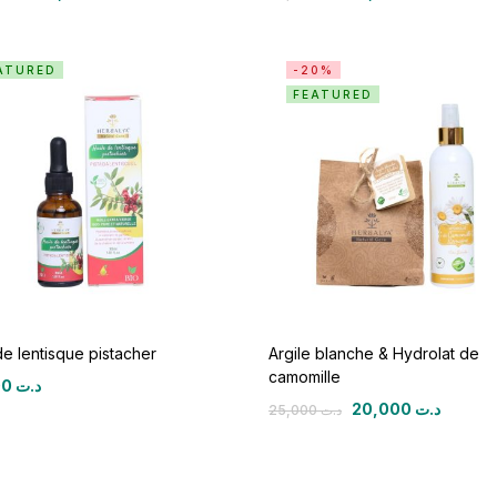
ATURED
-20%
FEATURED
de lentisque pistacher
Argile blanche & Hydrolat de
camomille
20,000
د.ت
20,000
د.ت
25,000
د.ت