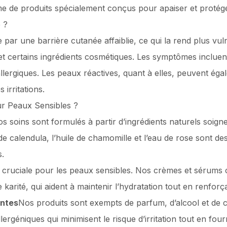
de produits spécialement conçus pour apaiser et protéger
 ?
par une barrière cutanée affaiblie, ce qui la rend plus vul
n, et certains ingrédients cosmétiques. Les symptômes incl
 allergiques. Les peaux réactives, quant à elles, peuvent ég
 irritations.
ur Peaux Sensibles ?
s soins sont formulés à partir d’ingrédients naturels soi
t de calendula, l’huile de chamomille et l’eau de rose sont 
s.
t cruciale pour les peaux sensibles. Nos crèmes et sérums 
e karité, qui aident à maintenir l’hydratation tout en renforç
antes
Nos produits sont exempts de parfum, d’alcool et de 
ergéniques qui minimisent le risque d’irritation tout en fou