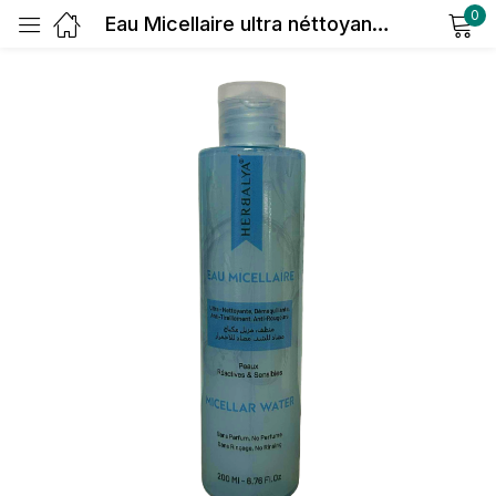
0
Eau Micellaire ultra néttoyante Démaquillante & Apaisante
Sign in
Remember me
Lost password?
Log in
Create an account