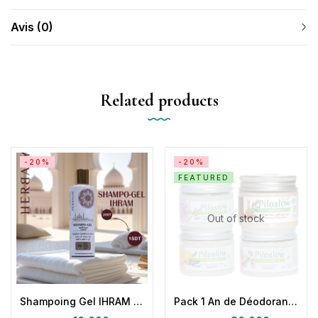
Avis (0)
Related products
-20%
-20%
FEATURED
Out of stock
Shampoing Gel IHRAM Sans Parfum – 250 ml | Herbalya Natural Care
Pack 1 An de Déodorants Solides Naturels PILOSLOW Ralentit la Repousse des Poils80