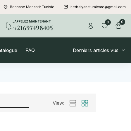
Bennane Monastir Tunisie
herbalyanaturalcare@gmail.com
APPELEZ MAINTENANT
0
0
+21697498405
atalogue
FAQ
Derniers articles vus
View: