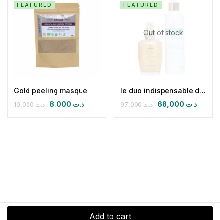
FEATURED
FEATURED
Out of stock
Gold peeling masque
le duo indispensable d’été Mythic oil paradisiaque & gel aloe vera herbalya
8,000
د.ت
68,000
د.ت
10,000
د.ت
97,000
د.ت
Add to cart