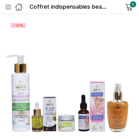
0
Coffret indispensables beauté de l’été
Sign in
-10%
Remember me
Lost password?
Log in
Create an account