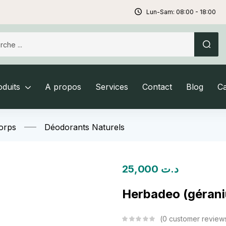
Lun-Sam: 08:00 - 18:00
duits
A propos
Services
Contact
Blog
C
orps
Déodorants Naturels
25,000
د.ت
Herbadeo (gérani
0
customer review