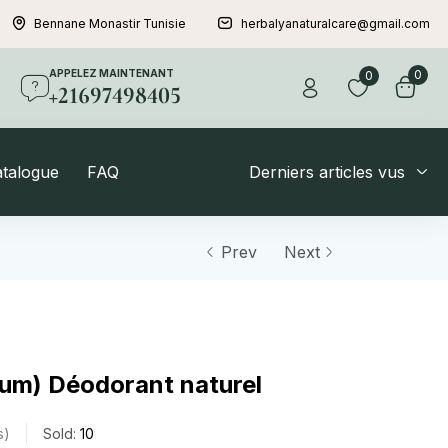
Bennane Monastir Tunisie
herbalyanaturalcare@gmail.com
APPELEZ MAINTENANT
0
0
+21697498405
atalogue
FAQ
Derniers articles vus
Prev
Next
um) Déodorant naturel
s
Sold:
10