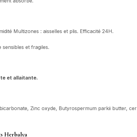
ement absorbé.
dité Multizones : aisselles et plis. Efficacité 24H.
ensibles et fragiles.
e et allaitante.
 bicarbonate, Zinc oxyde, Butyrospermum parkii butter, cera 
ts
H
erbalya