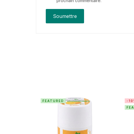
prochain commentaire.
FEATURED
-1
FE