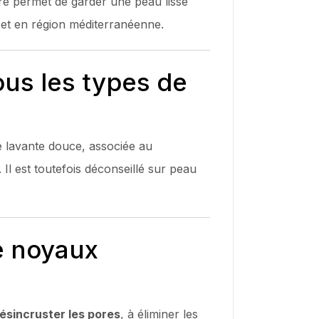
ère permet de garder une peau lisse
et en région méditerranéenne.
ous les types de
e lavante douce, associée au
 Il est toutefois déconseillé sur peau
de noyaux
ésincruster les pores
, à éliminer les