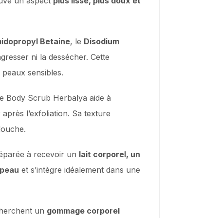
rouve un aspect
plus lisse, plus doux et
idopropyl Betaine
, le
Disodium
agresser ni la dessécher. Cette
 peaux sensibles.
 le Body Scrub Herbalya aide à
 après l’exfoliation. Sa texture
 douche.
réparée à recevoir un
lait corporel, un
 peau
et s’intègre idéalement dans une
echerchent un
gommage corporel