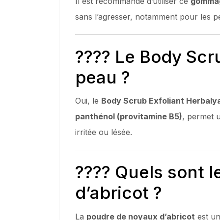
Il est recommandé d’utiliser ce
gommag
sans l’agresser, notamment pour les 
???? Le Body Scru
peau ?
Oui, le
Body Scrub Exfoliant Herbaly
panthénol (provitamine B5)
, permet u
irritée ou lésée.
???? Quels sont l
d’abricot ?
La
poudre de noyaux d’abricot
est un