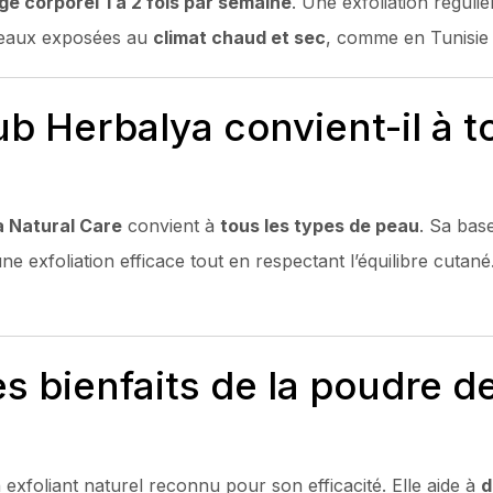
e corporel
1 à 2 fois par semaine
. Une exfoliation réguli
peaux exposées au
climat chaud et sec
, comme en Tunisie 
b Herbalya convient-il à t
a Natural Care
convient à
tous les types de peau
. Sa bas
ne exfoliation efficace tout en respectant l’équilibre cutané.
es bienfaits de la poudre 
 exfoliant naturel reconnu pour son efficacité. Elle aide à
d