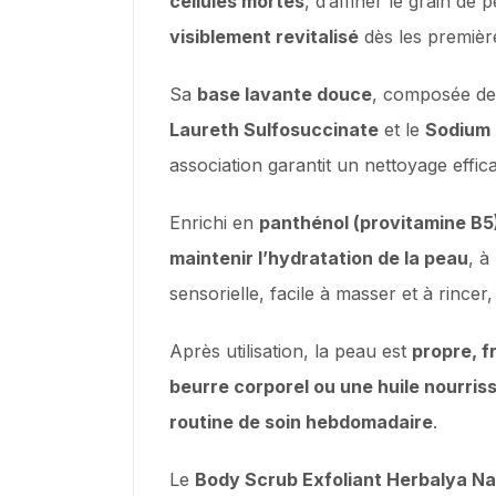
cellules mortes
, d’affiner le grain d
visiblement revitalisé
dès les premières
Sa
base lavante douce
, composée de 
Laureth Sulfosuccinate
et le
Sodium 
association garantit un nettoyage effic
Enrichi en
panthénol (provitamine B5
maintenir l’hydratation de la peau
, à
sensorielle, facile à masser et à rince
Après utilisation, la peau est
propre, f
beurre corporel ou une huile nourris
routine de soin hebdomadaire
.
Le
Body Scrub Exfoliant Herbalya Na