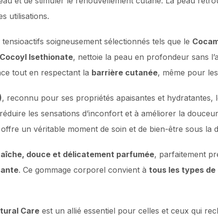
e peau et de stimuler le renouvellement cutané. La peau ret
 utilisations.
tensioactifs soigneusement sélectionnés tels que le
Cocam
Cocoyl Isethionate
, nettoie la peau en profondeur sans l’
ace tout en respectant la
barrière cutanée
, même pour les
)
, reconnu pour ses propriétés apaisantes et hydratantes,
 réduire les sensations d’inconfort et à améliorer la douceur
r, offre un véritable moment de soin et de bien-être sous la
raîche, douce et délicatement parfumée
, parfaitement p
sante
. Ce gommage corporel convient à
tous les types de
tural Care
est un allié essentiel pour celles et ceux qui r