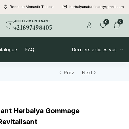
Bennane Monastir Tunisie
herbalyanaturalcare@gmail.com
APPELEZ MAINTENANT
0
0
+21697498405
atalogue
FAQ
Derniers articles vus
Prev
Next
liant Herbalya Gommage
evitalisant