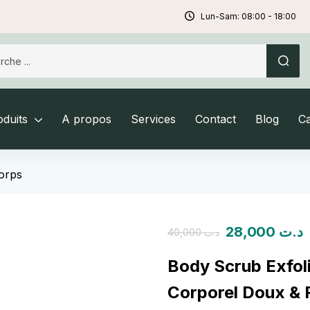
Lun-Sam: 08:00 - 18:00
duits
A propos
Services
Contact
Blog
C
orps
28,000
د.ت
40,000
د.ت
Body Scrub Exfo
Corporel Doux & R