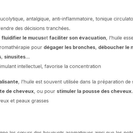
colytique, antalgique, anti-inflammatoire, tonique circulat
rendre des décisions tranchées.
r
fluidifier le mucus
et
faciliter son évacuation
, l’huile es
 aromathérapie pour
dégager les bronches
,
déboucher le 
s
,
sinusites
…
mulant intellectuel, favorise la concentration
alisante
, l’huile est souvent utilisée dans la préparation de
te de cheveux
, ou pour
stimuler la pousse des cheveux
eveux et peaux grasses
agne les cœurs des bouquets aromatiques ainsi que les not