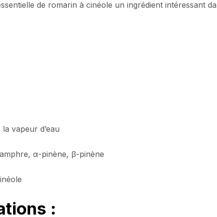
 essentielle de romarin à cinéole un ingrédient intéressant 
à la vapeur d’eau
 camphre, α-pinène, β-pinène
cinéole
ations :