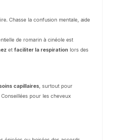
oire. Chasse la confusion mentale, aide
sentielle de romarin à cinéole est
nez
et
faciliter la respiration
lors des
soins capillaires
, surtout pour
. Conseillées pour les cheveux
es épicées ou boisées des accords