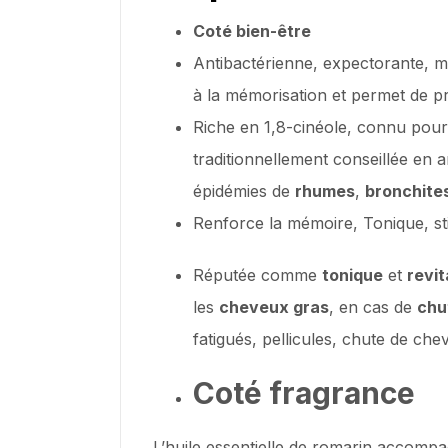
Coté bien-être
Antibactérienne, expectorante, mu
à la mémorisation et permet de p
Riche en 1,8-cinéole, connu pou
traditionnellement conseillée en
épidémies de
rhumes
,
bronchite
Renforce la mémoire, Tonique, sti
Réputée comme
tonique
et
revit
les
cheveux gras
, en cas de
chu
fatigués, pellicules, chute de ch
Coté fragrance
L’huile essentielle de romarin accomp