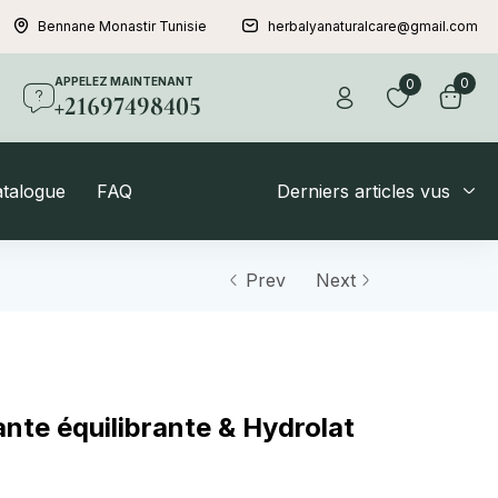
Bennane Monastir Tunisie
herbalyanaturalcare@gmail.com
APPELEZ MAINTENANT
0
0
+21697498405
atalogue
FAQ
Derniers articles vus
Prev
Next
nte équilibrante & Hydrolat