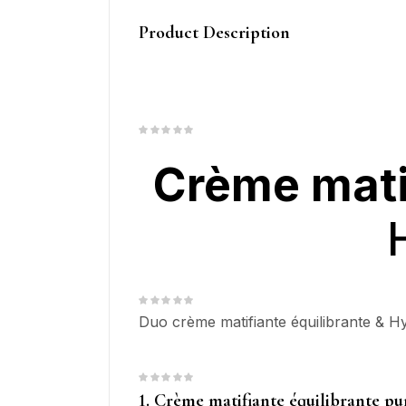
Product Description
Crème matif
Duo crème matifiante équilibrante & H
1. Crème matifiante équilibrante pu