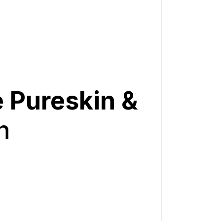
e Pureskin &
n