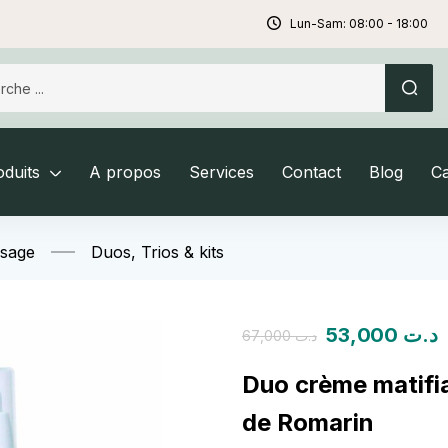
Lun-Sam: 08:00 - 18:00
duits
A propos
Services
Contact
Blog
C
isage
Duos, Trios & kits
53,000
د.ت
67,000
د.ت
Duo crème matifia
de Romarin