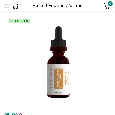
0
Huile d’Encens d’oliban
Sign in
FEATURED
Remember me
Lost password?
Log in
Create an account