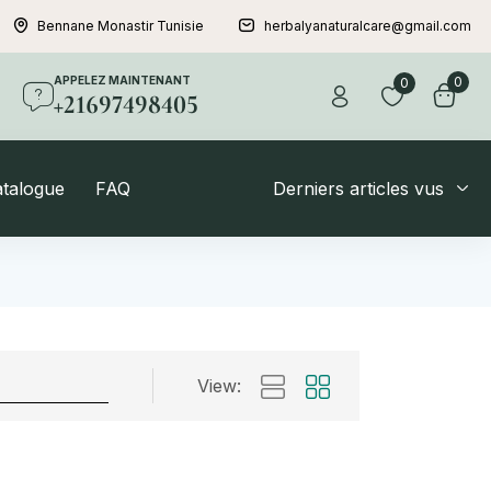
Bennane Monastir Tunisie
herbalyanaturalcare@gmail.com
APPELEZ MAINTENANT
0
0
+21697498405
atalogue
FAQ
Derniers articles vus
View: