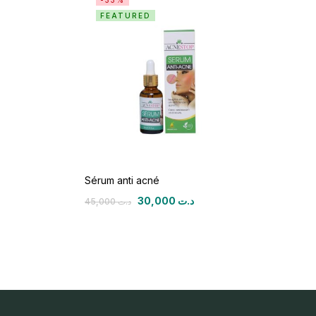
-33%
FEATURED
Sérum anti acné
30,000
د.ت
45,000
د.ت