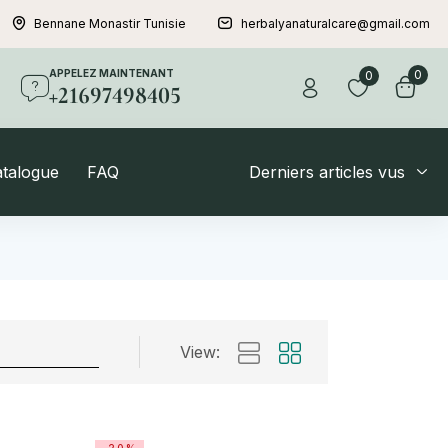
Bennane Monastir Tunisie
herbalyanaturalcare@gmail.com
APPELEZ MAINTENANT
0
0
+21697498405
atalogue
FAQ
Derniers articles vus
View: