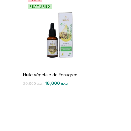
-20%
FEATURED
Huile végétale de Fenugrec
16,000
د.ت
20,000
د.ت