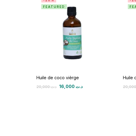
-20%
-2
FEATURED
FE
Huile de coco vièrge
Huile 
16,000
د.ت
20,000
د.ت