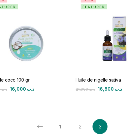
0%
-20%
ATURED
FEATURED
de coco 100 gr
Huile de nigelle sativa
16,000
د.ت
16,800
د.ت
20,000
د.ت
21,000
د.ت
1
2
3