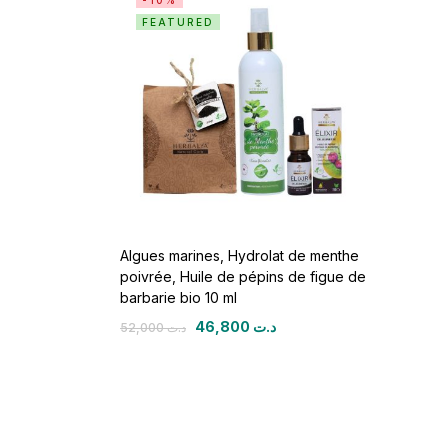
-10%
FEATURED
Algues marines, Hydrolat de menthe
poivrée, Huile de pépins de figue de
barbarie bio 10 ml
46,800
د.ت
52,000
د.ت