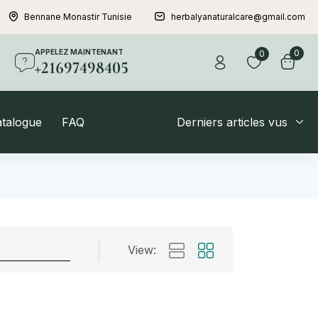
Bennane Monastir Tunisie
herbalyanaturalcare@gmail.com
APPELEZ MAINTENANT
0
0
+21697498405
atalogue
FAQ
Derniers articles vus
View: