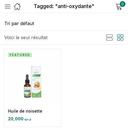
0
Tagged: "anti-oxydante"
Sign in
Voici le seul résultat
FEATURED
Remember me
Lost password?
Log in
Create an account
Huile de noisette
20,000
د.ت