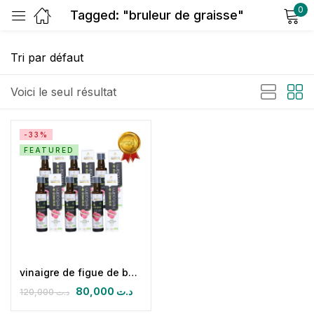
0
Tagged: "bruleur de graisse"
Sign in
Voici le seul résultat
-33%
FEATURED
Remember me
Lost password?
Log in
Create an account
vinaigre de figue de barbarie biologique (Pack de 6 herbaslim)
80,000
د.ت
120,000
د.ت