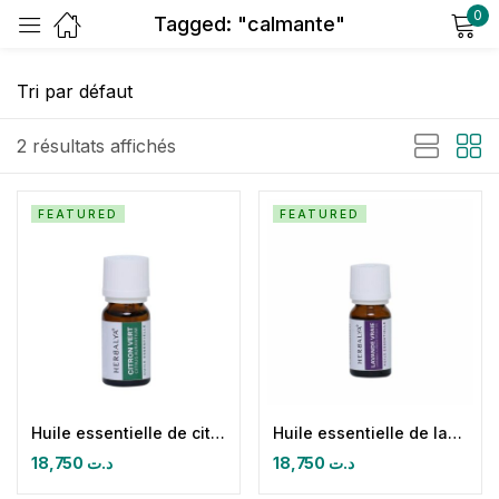
0
Tagged: "calmante"
Sign in
2 résultats affichés
FEATURED
FEATURED
Remember me
Lost password?
Log in
Create an account
Huile essentielle de citron vert
Huile essentielle de lavande vraie 10ml
18,750
د.ت
18,750
د.ت