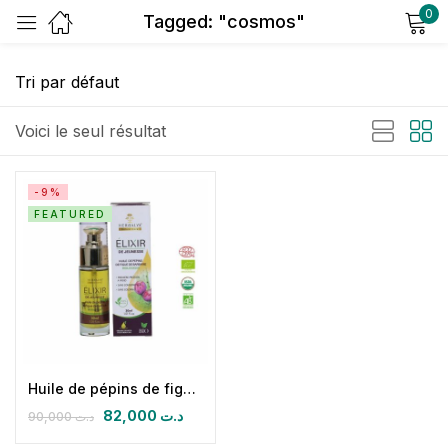
0
Tagged: "cosmos"
Sign in
Voici le seul résultat
-9%
FEATURED
Remember me
Lost password?
Log in
Create an account
Huile de pépins de figue de barbarie bio 30ml
82,000
د.ت
90,000
د.ت