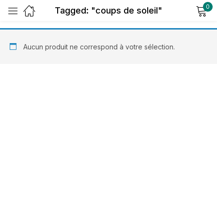
0
Tagged: "coups de soleil"
Sign in
Aucun produit ne correspond à votre sélection.
Remember me
Lost password?
Log in
Create an account