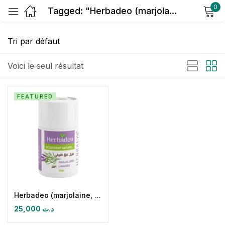
0
Tagged: "Herbadeo (marjolaine"
Sign in
Voici le seul résultat
FEATURED
Remember me
Lost password?
Log in
Create an account
Herbadeo (marjolaine, lavande) Déodorant naturel
25,000
د.ت