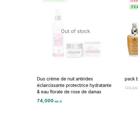
FEATURED
-1
FE
Out of stock
Duo crème de nuit antirides
pack b
éclaircissante protectrice hydratante
& eau florale de rose de damas
74,000
د.ت