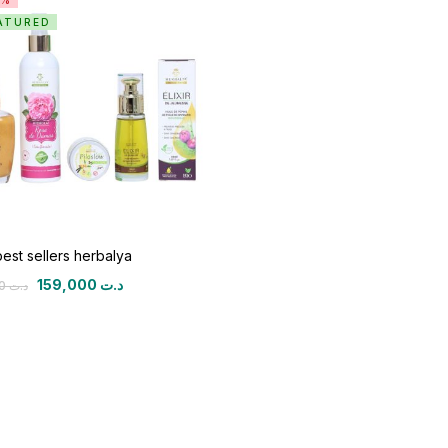
1%
ATURED
est sellers herbalya
159,000
د.ت
179,000
د.ت