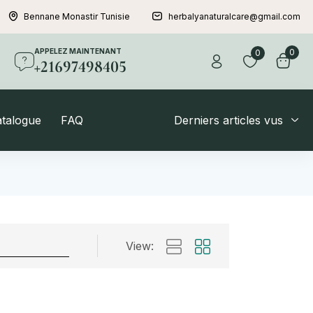
Bennane Monastir Tunisie
herbalyanaturalcare@gmail.com
APPELEZ MAINTENANT
0
0
+21697498405
atalogue
FAQ
Derniers articles vus
View: