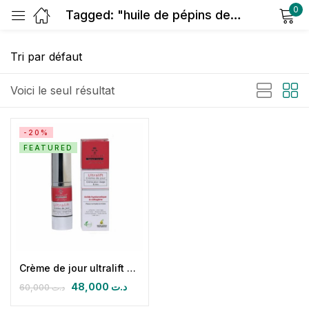
0
Tagged: "huile de pépins de fromboise bio"
Sign in
Voici le seul résultat
-20%
FEATURED
Remember me
Lost password?
Log in
Create an account
Crème de jour ultralift SPF 30+ (ac hyaluronique & collagène marin)
48,000
د.ت
60,000
د.ت