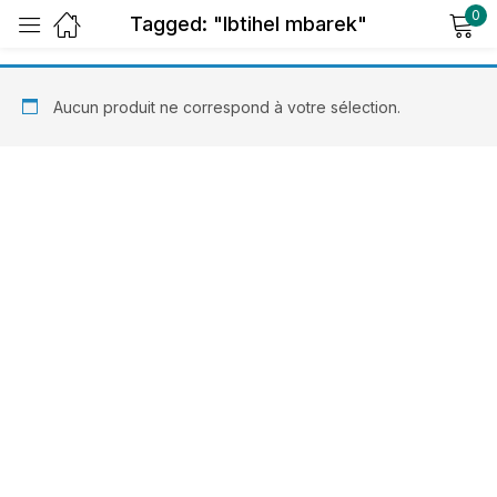
0
Tagged: "Ibtihel mbarek"
Sign in
Aucun produit ne correspond à votre sélection.
Remember me
Lost password?
Log in
Create an account