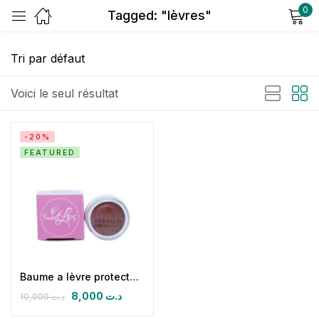
0
Tagged: "lèvres"
Sign in
Voici le seul résultat
-20%
FEATURED
Remember me
Lost password?
Log in
Create an account
Baume a lèvre protecteur réparateur
8,000
د.ت
10,000
د.ت