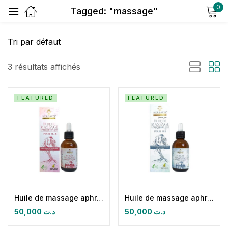
0
Tagged: "massage"
Sign in
3 résultats affichés
FEATURED
FEATURED
Remember me
Lost password?
Log in
Create an account
Huile de massage aphrodisiaque pour elle
Huile de massage aphrodisiaque pour lui
50,000
د.ت
50,000
د.ت