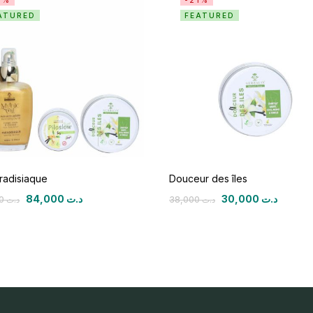
0%
-21%
ATURED
FEATURED
aradisiaque
Douceur des îles
84,000
د.ت
30,000
د.ت
120,000
د.ت
38,000
د.ت