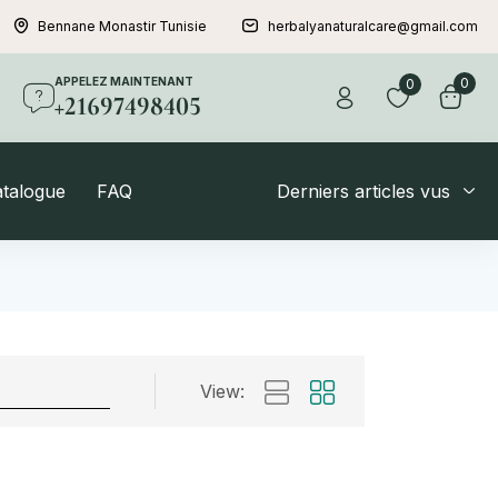
Bennane Monastir Tunisie
herbalyanaturalcare@gmail.com
APPELEZ MAINTENANT
0
0
+21697498405
atalogue
FAQ
Derniers articles vus
View: