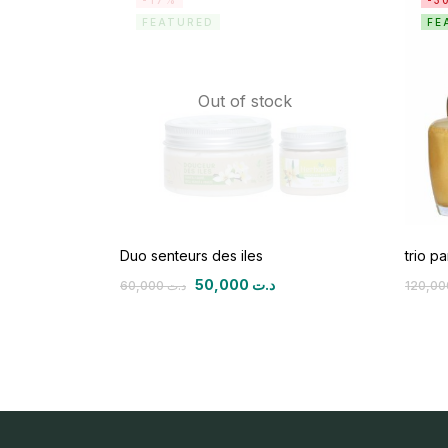
-17%
-3
FEATURED
FE
Out of stock
Duo senteurs des iles
trio p
50,000
د.ت
60,000
د.ت