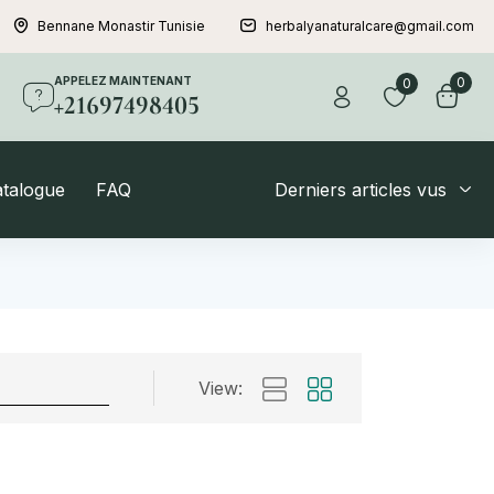
Bennane Monastir Tunisie
herbalyanaturalcare@gmail.com
APPELEZ MAINTENANT
0
0
+21697498405
atalogue
FAQ
Derniers articles vus
View: