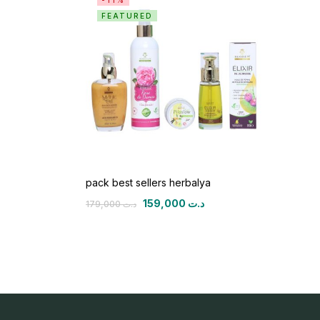
-11%
FEATURED
pack best sellers herbalya
159,000
د.ت
179,000
د.ت