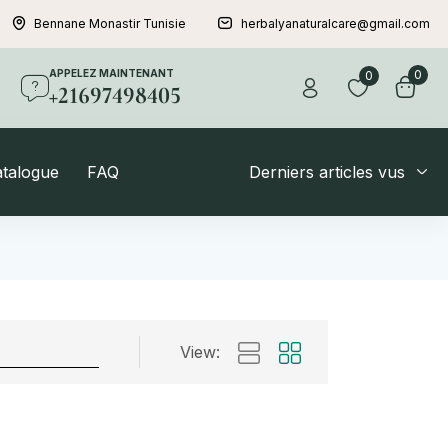
Bennane Monastir Tunisie
herbalyanaturalcare@gmail.com
APPELEZ MAINTENANT
0
0
+21697498405
atalogue
FAQ
Derniers articles vus
View: