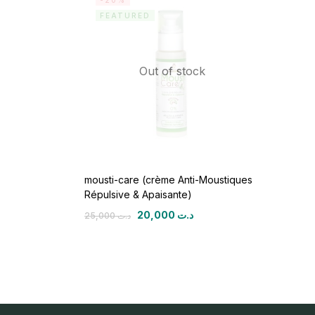
-20%
FEATURED
Out of stock
mousti-care (crème Anti-Moustiques
Répulsive & Apaisante)
20,000
د.ت
25,000
د.ت