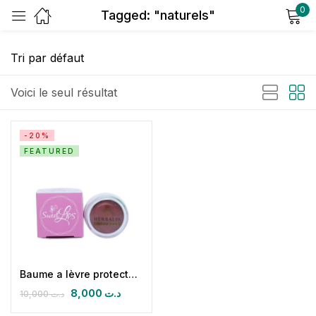
0
Tagged: "naturels"
Sign in
Voici le seul résultat
-20%
FEATURED
Remember me
Lost password?
Log in
Create an account
Baume a lèvre protecteur réparateur
8,000
د.ت
10,000
د.ت