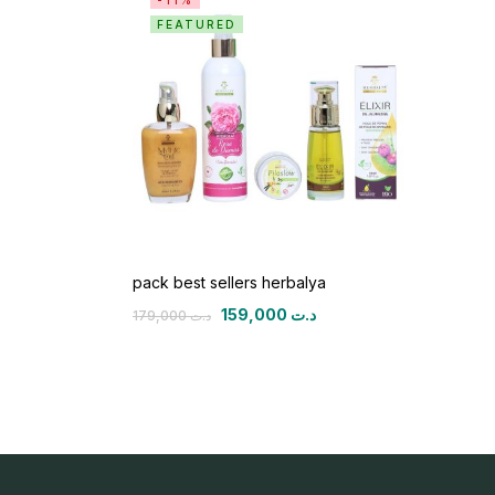
-11%
FEATURED
pack best sellers herbalya
159,000
د.ت
179,000
د.ت