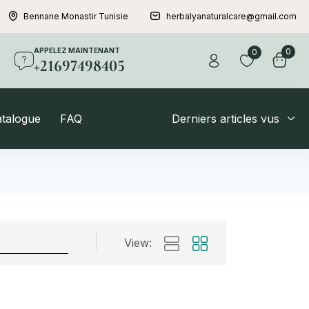
Bennane Monastir Tunisie
herbalyanaturalcare@gmail.com
APPELEZ MAINTENANT
0
0
+21697498405
atalogue
FAQ
Derniers articles vus
View: