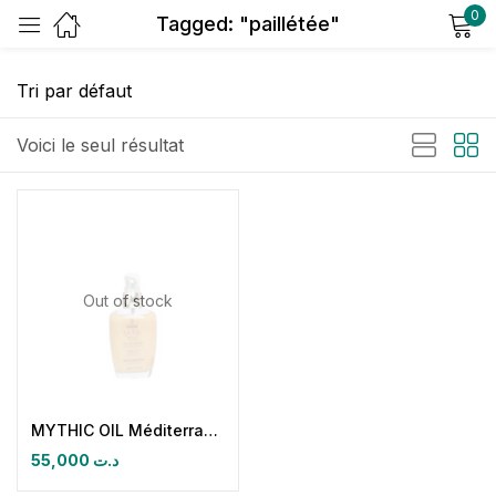
0
Tagged: "paillétée"
Sign in
Voici le seul résultat
Remember me
Lost password?
Out of stock
Log in
Create an account
MYTHIC OIL Méditerranéen Jasmin, foll & rose de damas Huile sèche paillétée
55,000
د.ت