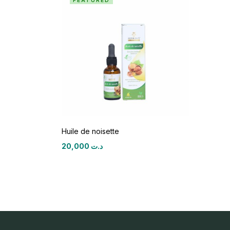
FEATURED
Huile de noisette
20,000
د.ت