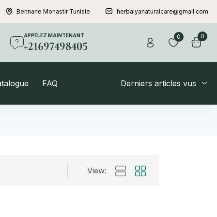
Bennane Monastir Tunisie
herbalyanaturalcare@gmail.com
APPELEZ MAINTENANT
0
0
+21697498405
atalogue
FAQ
Derniers articles vus
View: