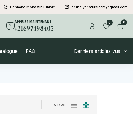
Bennane Monastir Tunisie
herbalyanaturalcare@gmail.com
APPELEZ MAINTENANT
0
0
+21697498405
atalogue
FAQ
Derniers articles vus
View: