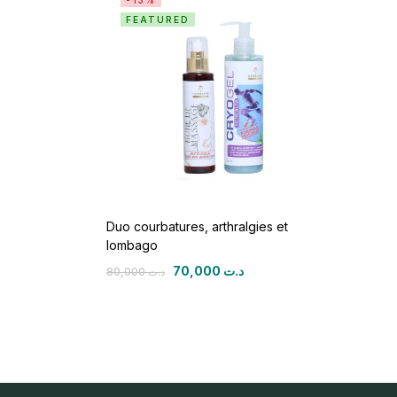
-13%
FEATURED
Duo courbatures, arthralgies et
lombago
70,000
د.ت
80,000
د.ت