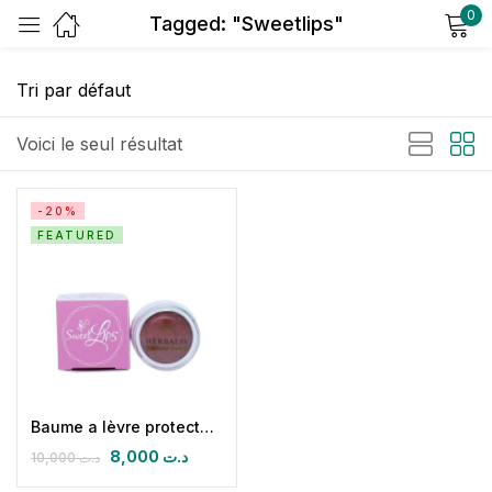
0
Tagged: "Sweetlips"
Sign in
Voici le seul résultat
-20%
FEATURED
Remember me
Lost password?
Log in
Create an account
Baume a lèvre protecteur réparateur
8,000
د.ت
10,000
د.ت