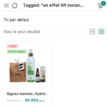
0
Tagged: "un effet lift instantané"
Sign in
Voici le seul résultat
-10%
FEATURED
Remember me
Lost password?
Log in
Create an account
Algues marines, Hydrolat de menthe poivrée, Huile de pépins de figue de barbarie bio 10 ml
46,800
د.ت
52,000
د.ت