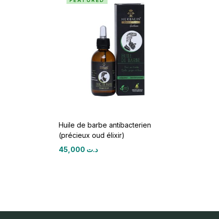
FEATURED
Huile de barbe antibacterien
(précieux oud élixir)
45,000
د.ت