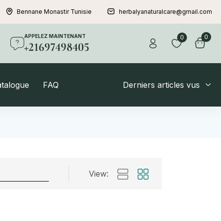
Bennane Monastir Tunisie
herbalyanaturalcare@gmail.com
APPELEZ MAINTENANT
0
0
+21697498405
atalogue
FAQ
Derniers articles vus
View: