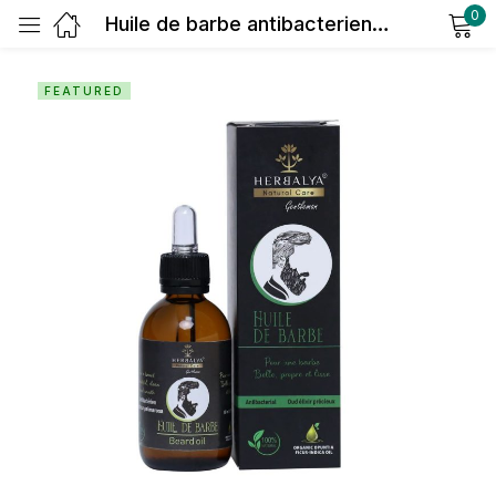
0
Huile de barbe antibacterien (précieux oud élixir)
Sign in
FEATURED
Remember me
Lost password?
Log in
Create an account