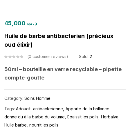
45,000
د.ت
Huile de barbe antibacterien (précieux
oud élixir)
0
customer reviews
Sold:
2
50ml – bouteille en verre recyclable – pipette
compte-goutte
Category:
Soins Homme
Tags:
Adoucit
antibacterienne
Apporte de la brillance
donne du à la barbe du volume
Epaissit les poils
Herbalya
Huile barbe
nourrit les poils