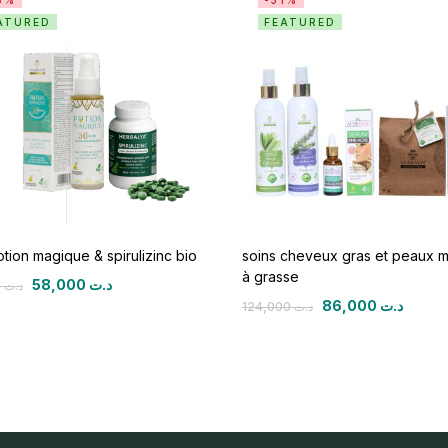
8%
-31%
ATURED
FEATURED
tion magique & spirulizinc bio
soins cheveux gras et peaux m
à grasse
58,000
د.ت
80,000
د.ت
86,000
د.ت
124,000
د.ت