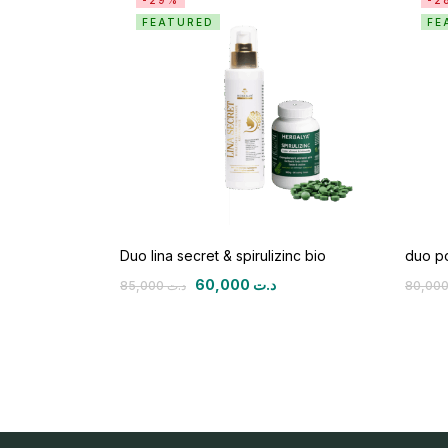
-29%
-2
FEATURED
FE
Duo lina secret & spirulizinc bio
duo po
60,000
د.ت
85,000
د.ت