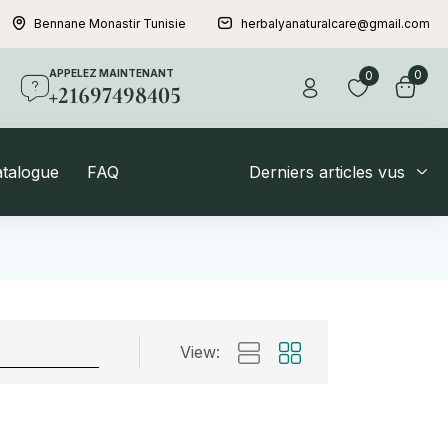
Bennane Monastir Tunisie
herbalyanaturalcare@gmail.com
APPELEZ MAINTENANT
0
0
+21697498405
atalogue
FAQ
Derniers articles vus
View: