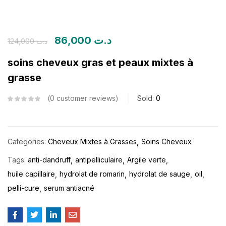
86,000
د.ت
124,000
د.ت
soins cheveux gras et peaux mixtes à
grasse
0
customer reviews
Sold:
0
Categories:
Cheveux Mixtes à Grasses
Soins Cheveux
Tags:
anti-dandruff
antipelliculaire
Argile verte
huile capillaire
hydrolat de romarin
hydrolat de sauge
oil
pelli-cure
serum antiacné