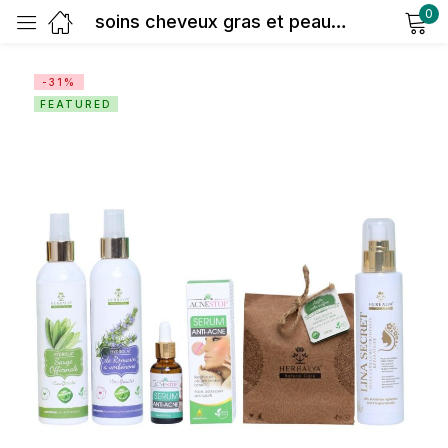
0
soins cheveux gras et peaux mixtes à grasse
Sign in
-31%
FEATURED
Remember me
Lost password?
Log in
Create an account