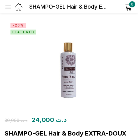
0
SHAMPO-GEL Hair & Body EXTRA-DOUX HYDRATANT NOURRISSANT Aoud rosé
Sign in
-20%
FEATURED
Remember me
Lost password?
Log in
Create an account
24,000
د.ت
30,000
د.ت
SHAMPO-GEL Hair & Body EXTRA-DOUX