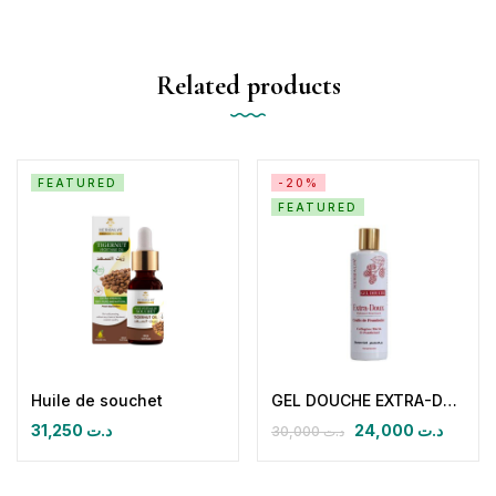
Related products
FEATURED
-20%
FEATURED
Huile de souchet
GEL DOUCHE EXTRA-DOUX HYDRATANT NOURISSANT Coulis de Framboise
31,250
د.ت
24,000
د.ت
30,000
د.ت