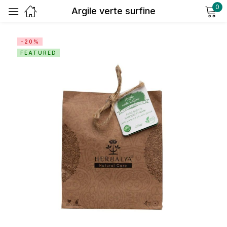
0
Argile verte surfine
Sign in
-20%
FEATURED
Remember me
Lost password?
Log in
Create an account