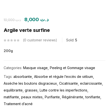
8,000
د.ت
10,000
د.ت
Argile verte surfine
0
customer reviews
Sold:
5
200g
Categories:
Masque visage
Peeling et Gommage visage
Tags:
absorbante
Absorbe et régule l’excès de sébum
Assèche les boutons disgracieux
Cicatrisante
eclaircissante
equilibrante
grasses
Lutte contre les imperfections
matifiante
peaux mixtes
Purifiante
Régénérante
tonifiante
Traitement d’acné