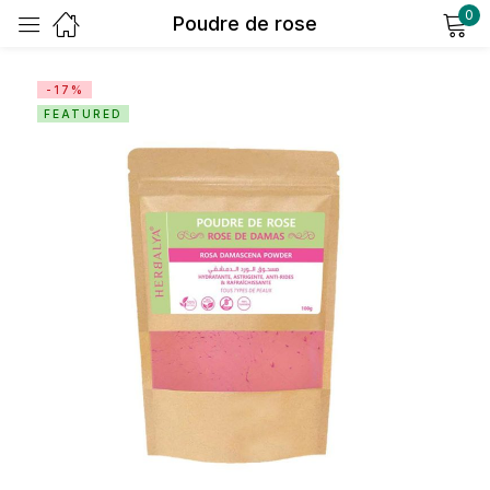
0
Poudre de rose
Sign in
-17%
FEATURED
Remember me
Lost password?
Log in
Create an account